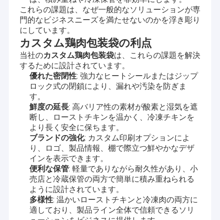
これらの課題は、なぜ一般的なソリューションが専
門的なビジネスニーズを満たせないのかを浮き彫り
にしています。
カスタム鶏肉包装袋の利点
当社の
カスタム鶏肉包装袋
は、これらの課題を解決
するために設計されています。
優れた密閉性
: 強力なヒートシールまたはジップ
ロック式の閉鎖により、漏れや汚染を防ぎま
す。
鮮度の延長
: 高バリア性の素材が酸素と湿気を遮
断し、ローストチキンを温かく、冷凍チキンを
より長く安全に保ちます。
ブランドの強化
: カスタム印刷オプションによ
り、ロゴ、製品情報、棚で際立つ鮮やかなデザ
インを表示できます。
便利な保管
: 軽量でありながら耐久性があり、小
売店と冷蔵保管の両方で簡単に積み重ねられる
ように設計されています。
多様性
: 温かいローストチキンと冷凍肉の両方に
適しており、製品ライン全体で信頼できるソリ