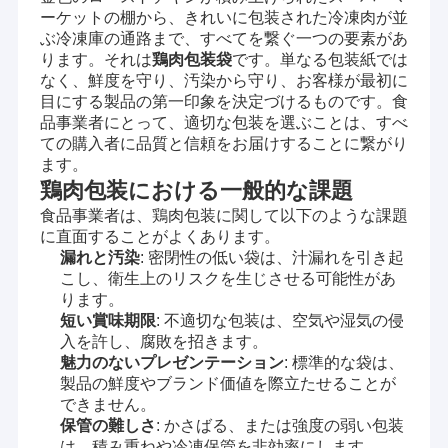
ーケットの棚から、きれいに包装された冷凍肉が並
ぶ冷凍庫の通路まで、すべてを繋ぐ一つの要素があ
鶏肉包装袋
ります。それは
です。単なる包装紙では
なく、鮮度を守り、汚染から守り、お客様が最初に
目にする製品の第一印象を決定づけるものです。食
品事業者にとって、適切な包装を選ぶことは、すべ
ての購入者に品質と信頼をお届けすることに繋がり
ます。
鶏肉包装における一般的な課題
食品事業者は、鶏肉包装に関して以下のような課題
に直面することがよくあります。
漏れと汚染
: 密閉性の低い袋は、汁漏れを引き起
こし、衛生上のリスクを生じさせる可能性があ
ります。
短い賞味期限
: 不適切な包装は、空気や湿気の侵
入を許し、腐敗を招きます。
魅力のないプレゼンテーション
: 標準的な袋は、
製品の鮮度やブランド価値を際立たせることが
できません。
保管の難しさ
: かさばる、または強度の弱い包装
は、積み重ねや冷凍保管を非効率にします。